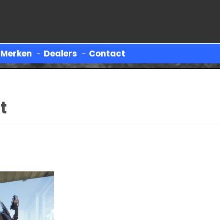
-
Merken
-
Dealers
-
Contact
t