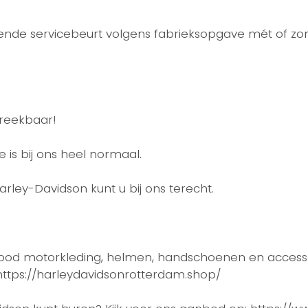
gende servicebeurt volgens fabrieksopgave mét of zo
preekbaar!
is bij ons heel normaal.
rley-Davidson kunt u bij ons terecht.
anbod motorkleding, helmen, handschoenen en accesso
ttps://harleydavidsonrotterdam.shop/