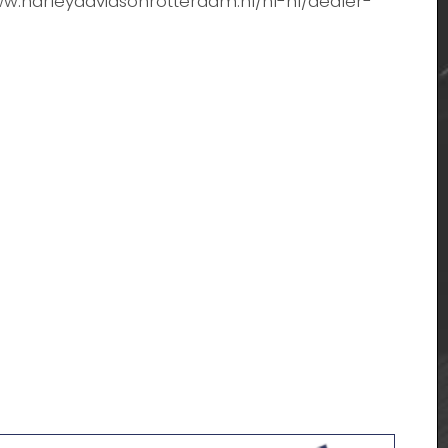
www.harleydavidsonrotterdam.nl/nl-nl/dealer-