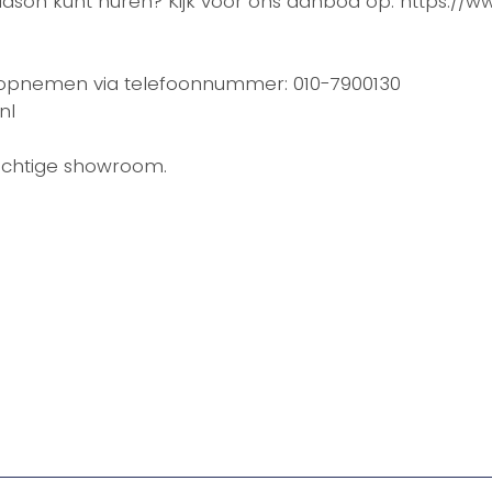
vidson kunt huren? Kijk voor ons aanbod op: https://
 opnemen via telefoonnummer: 010-7900130
nl
achtige showroom.