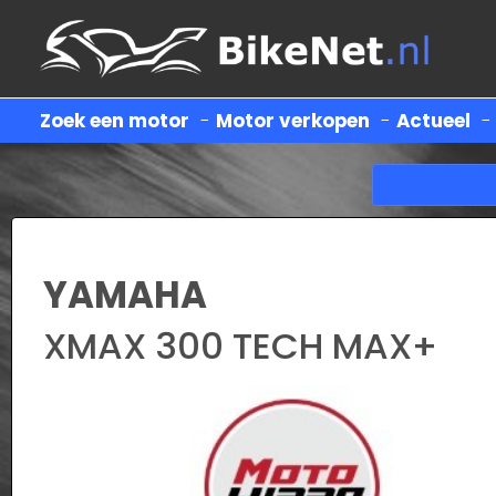
Zoek een motor
-
Motor verkopen
-
Actueel
YAMAHA
XMAX 300 TECH MAX+