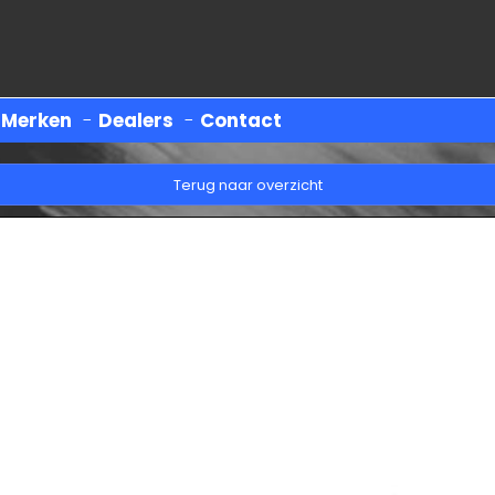
-
Merken
-
Dealers
-
Contact
Terug naar overzicht