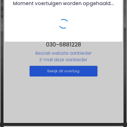
Moment voertuigen worden opgehaald...
OK
Arie Molenaar Motors B.V.
030-6881228
Bezoek website aanbieder
E-mail deze aanbieder
Bekijk dit voertuig