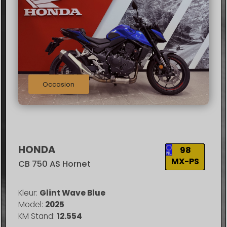
7500
12500
2010
2020
2021
2022
Occasion
Filter resultaten
HONDA
98
MX-PS
CB 750 AS Hornet
Kleur:
Glint Wave Blue
Model:
2025
KM Stand:
12.554