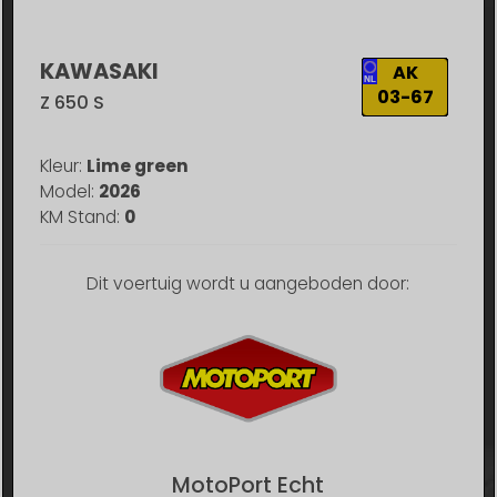
KAWASAKI
AK
03-67
Z 650 S
Kleur:
Lime green
Model:
2026
KM Stand:
0
Dit voertuig wordt u aangeboden door:
MotoPort Echt