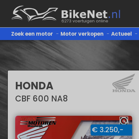
6273 voertuigen online
Zoek een motor
-
Motor verkopen
-
Actueel
Merk:
Type:
HONDA
CBF 600 NA8
Prijs tussen minimaal en maximaal:
1000
€ 3.250,-