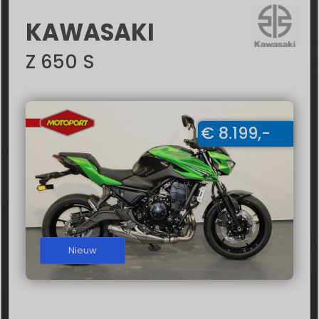
KAWASAKI
Z 650 S
€ 8.199,-
Nieuw