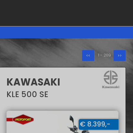
×
1
-
209
<<
>>
KAWASAKI
KLE 500 SE
100000
€ 8.399,-