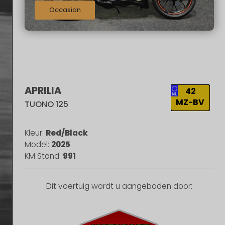
Occasion
APRILIA
42
MZ-BV
TUONO 125
Kleur:
Red/Black
Model:
2025
KM Stand:
991
Dit voertuig wordt u aangeboden door: