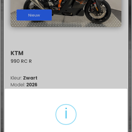
Nieuw
KTM
990 RC R
Kleur:
Zwart
Model:
2026
KM Stand:
0
Dit voertuig wordt u aangeboden door: