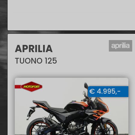
APRILIA
TUONO 125
€ 4.995,-