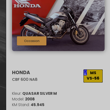
1000
2500
5000
50000
100000
Modeljaar tot en met:
1980
1980
1990
2000
Occasion
2024
2025
HONDA
MS
VS-56
CBF 600 NA8
Kleur:
QUASAR SILVER M
Model:
2008
KM Stand:
45.945