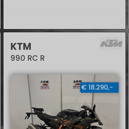
KTM
990 RC R
€ 18.290,-